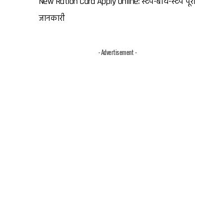
New Ration Card Apply Online: स्टेप-बाय-स्टेप पूरी
जानकारी
- Advertisement -