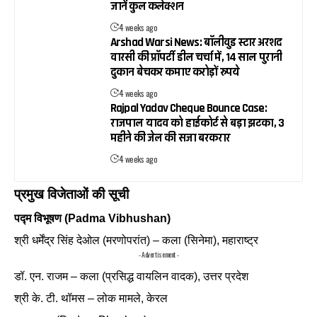
जानें कुल कलेक्शन
4 weeks ago
Arshad Warsi News: बॉलीवुड स्टार अरशद
वारसी की प्रॉपर्टी डील चर्चा में, 14 साल पुरानी
दुकान बेचकर कमाए करोड़ों रुपये
4 weeks ago
Rajpal Yadav Cheque Bounce Case:
राजपाल यादव को हाईकोर्ट से बड़ा झटका, 3
महीने की जेल की सजा बरकरार
4 weeks ago
प्रमुख विजेताओं की सूची
पद्म विभूषण (Padma Vibhushan)
श्री धर्मेंद्र सिंह देओल (मरणोपरांत) – कला (सिनेमा), महाराष्ट्र
- Advertisement -
डॉ. एन. राजम – कला (प्रसिद्ध वायलिन वादक), उत्तर प्रदेश
श्री के. टी. थॉमस – लोक मामले, केरल