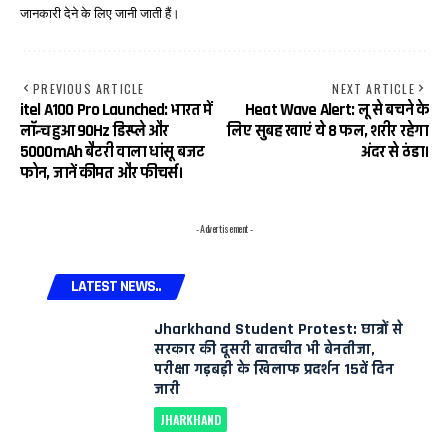
जानकारी देने के लिए जानी जाती हैं।
PREVIOUS ARTICLE
NEXT ARTICLE
itel A100 Pro Launched: भारत में
Heat Wave Alert: लू से बचने के
लॉन्च हुआ 90Hz डिस्प्ले और
लिए सुबह खाएं ये 8 फल, शरीर रहेगा
5000mAh बैटरी वाला धांसू बजट
अंदर से ठंडा।
फोन, जानें कीमत और फीचर्स।
- Advertisement -
LATEST NEWS..
Jharkhand Student Protest: छात्रों से
सरकार की दूसरी बातचीत भी बेनतीजा,
परीक्षा गड़बड़ी के खिलाफ प्रदर्शन 15वें दिन
जारी
JHARKHAND