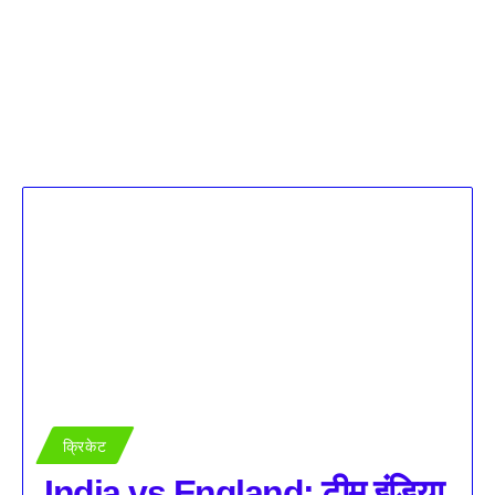
क्रिकेट
India vs England: टीम इंडिया