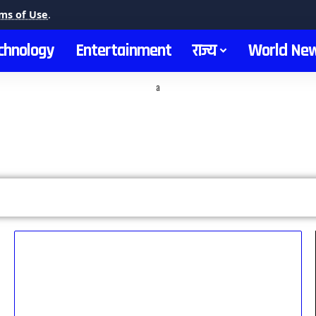
ms of Use
.
chnology
Entertainment
राज्य
World Ne
a