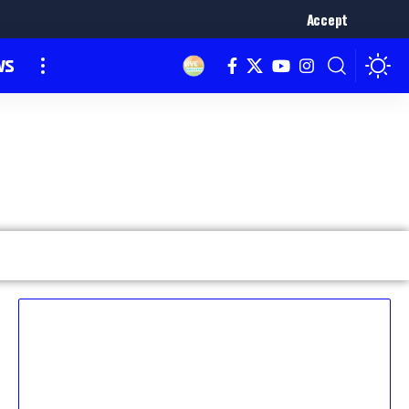
Accept
ws