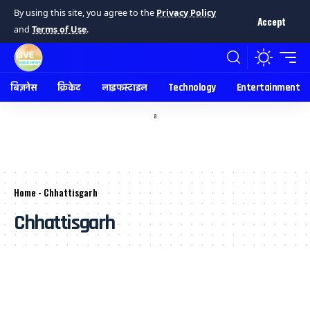
By using this site, you agree to the
Privacy Policy
Accept
and
Terms of Use
.
बिज़नेस
क्रिकेट
लाइफस्टाइल
Technology
Entertainment
a
Home
-
Chhattisgarh
Chhattisgarh