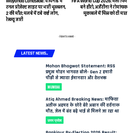
Wayanad Landslide: वायनाड में
FIFA World Cup 2026: मेसी फिर
टनल प्रोजेक्ट साइट पर भारी भूस्खलन,
बने हीरो, अर्जेंटीना ने रोमांचक
2 की मौत; मलबे में दबे कई लोग,
मुकाबले में मिस्र को दी मात
रेस्क्यू जारी
- Advertisement -
LATEST NEWS..
Mohan Bhagwat Statement: RSS
प्रमुख मोहन भागवत बोले- Gen Z हमारी
पीढ़ी से ज्यादा ईमानदार और देशभक्त
MUMBAI
Atiq Ahmed Breaking News: माफिया
अतीक अहमद के छोटे बेटे अबान की दर्दनाक
मौत, जेल में बंद बड़े भाई से मिलने जा रहा था
उत्तर प्रदेश
Bankipur By-Election 2026 Result: