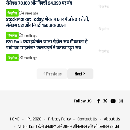
सेंसेक्स 78,180 और निफ्टी 24,398 पर बंद
बिज़नेस
बिज़नेस
4 weeks ago
Stock Market Today: शेयर बाजार में जोरदार तेजी,
सेंसेक्स 521 और निफ्टी 160 अंक उछला
बिज़नेस
बिज़नेस
1 month ago
E20 Fuel: क्या इथेनॉल वाला पेट्रोल सच में घटाता है
गाड़ी का माइलेज? एक्सपर्ट्स ने बताया पूरा सच
बिज़नेस
बिज़नेस
1 month ago
Previous
Next
Follow US
HOME
IPL 2026
Privacy Policy
Contact Us
About Us
Voter Card कैसे बनवाएं? जानें आसान ऑनलाइन और ऑफलाइन तरीका