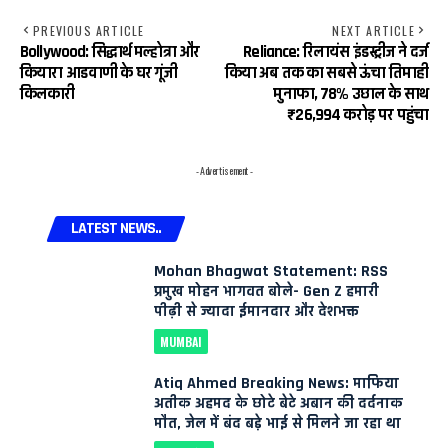
PREVIOUS ARTICLE
NEXT ARTICLE
Bollywood: सिद्धार्थ मल्होत्रा और
Reliance: रिलायंस इंडस्ट्रीज ने दर्ज
कियारा आडवाणी के घर गूंजी
किया अब तक का सबसे ऊंचा तिमाही
किलकारी
मुनाफा, 78% उछाल के साथ
₹26,994 करोड़ पर पहुंचा
- Advertisement -
LATEST NEWS..
Mohan Bhagwat Statement: RSS
प्रमुख मोहन भागवत बोले- Gen Z हमारी
पीढ़ी से ज्यादा ईमानदार और देशभक्त
MUMBAI
Atiq Ahmed Breaking News: माफिया
अतीक अहमद के छोटे बेटे अबान की दर्दनाक
मौत, जेल में बंद बड़े भाई से मिलने जा रहा था