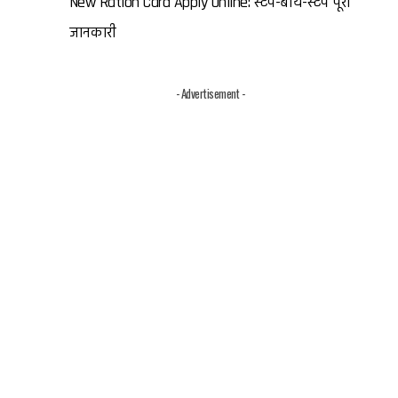
New Ration Card Apply Online: स्टेप-बाय-स्टेप पूरी
जानकारी
- Advertisement -