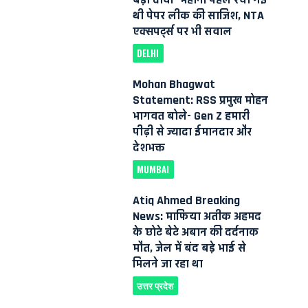
थी पेपर लीक की साजिश, NTA
एक्सपर्ट्स पर भी सवाल
DELHI
Mohan Bhagwat
Statement: RSS प्रमुख मोहन
भागवत बोले- Gen Z हमारी
पीढ़ी से ज्यादा ईमानदार और
देशभक्त
MUMBAI
Atiq Ahmed Breaking
News: माफिया अतीक अहमद
के छोटे बेटे अबान की दर्दनाक
मौत, जेल में बंद बड़े भाई से
मिलने जा रहा था
उत्तर प्रदेश