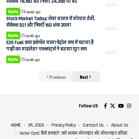
सेंसेक्स 78,180 और निफ्टी 24,398 पर बंद
बिज़नेस
बिज़नेस
4 weeks ago
Stock Market Today: शेयर बाजार में जोरदार तेजी,
सेंसेक्स 521 और निफ्टी 160 अंक उछला
बिज़नेस
बिज़नेस
1 month ago
E20 Fuel: क्या इथेनॉल वाला पेट्रोल सच में घटाता है
गाड़ी का माइलेज? एक्सपर्ट्स ने बताया पूरा सच
बिज़नेस
बिज़नेस
1 month ago
Previous
Next
Follow US
HOME
IPL 2026
Privacy Policy
Contact Us
About Us
Voter Card कैसे बनवाएं? जानें आसान ऑनलाइन और ऑफलाइन तरीका