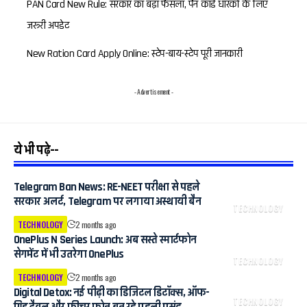
PAN Card New Rule: सरकार का बड़ा फैसला, पैन कार्ड धारकों के लिए
जरूरी अपडेट
New Ration Card Apply Online: स्टेप-बाय-स्टेप पूरी जानकारी
- Advertisement -
ये भी पढ़े--
Telegram Ban News: RE-NEET परीक्षा से पहले
सरकार अलर्ट, Telegram पर लगाया अस्थायी बैन
TECHNOLOGY
TECHNOLOGY
2 months ago
OnePlus N Series Launch: अब सस्ते स्मार्टफोन
सेगमेंट में भी उतरेगा OnePlus
TECHNOLOGY
TECHNOLOGY
2 months ago
Digital Detox: नई पीढ़ी का डिजिटल डिटॉक्स, ऑफ-
TECHNOLOGY
ग्रिड ट्रैवल और फीचर फोन बन रहे पहली पसंद