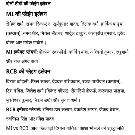
दोनों टीमों की प्लेइंग इलेवन
MI की प्लेइंग इलेवन
रोहित शर्मा, रायन रिकल्टन, सूर्यकुमार यादव, तिलक वर्मा, हार्दिक पांड्या
(कप्तान), नमन धीर, मिचेल सैंटनर, शार्दुल ठाकुर, जसप्रीत बुमराह, ट्रेंट
बोल्ट और मयंक मार्कंडे।
MI इम्पैक्ट प्लेयर्स:
शेरफेन रदरफोर्ड, कॉर्बिन बॉश, अश्विनी कुमार, रघु शर्मा
और राज अंगद बावा।
RCB की प्लेइंग इलेवन
विराट कोहली, फिल साल्ट, देवदत्त पड़िक्कल, रजत पाटीदार (कप्तान),
टिम डेविड, जितेश शर्मा (विकेट कीपर), रोमारियो शेफर्ड, क्रुणाल पांड्या,
भुवनेश्वर कुमार, जैकब डफी और सुयश शर्मा।
RCB इम्पैक्ट प्लेयर्स:
रसिख डार सलाम, वेंकटेश अय्यर, जैकब बेथल,
स्वप्निल सिंह और मंगेश यादव।
MI vs RCB: आज खिलाड़ी दिग्गज गायिका आशा भोसले को श्रद्धांजलि