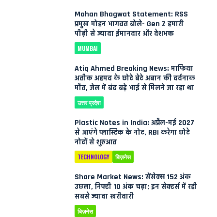
Mohan Bhagwat Statement: RSS
प्रमुख मोहन भागवत बोले- Gen Z हमारी
पीढ़ी से ज्यादा ईमानदार और देशभक्त
MUMBAI
Atiq Ahmed Breaking News: माफिया
अतीक अहमद के छोटे बेटे अबान की दर्दनाक
मौत, जेल में बंद बड़े भाई से मिलने जा रहा था
उत्तर प्रदेश
Plastic Notes in India: अप्रैल-मई 2027
से आएंगे प्लास्टिक के नोट, RBI करेगा छोटे
नोटों से शुरुआत
TECHNOLOGY
बिज़नेस
Share Market News: सेंसेक्स 152 अंक
उछला, निफ्टी 10 अंक चढ़ा; इन सेक्टर्स में रही
सबसे ज्यादा खरीदारी
बिज़नेस