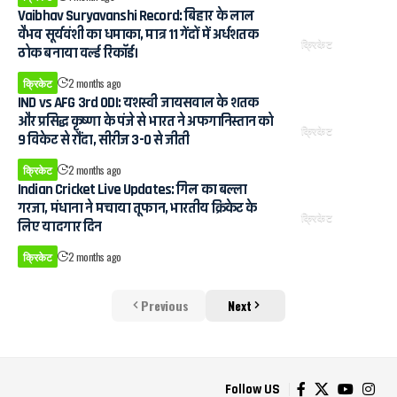
Vaibhav Suryavanshi Record: बिहार के लाल
वैभव सूर्यवंशी का धमाका, मात्र 11 गेंदों में अर्धशतक
क्रिकेट
ठोक बनाया वर्ल्ड रिकॉर्ड।
क्रिकेट
2 months ago
IND vs AFG 3rd ODI: यशस्वी जायसवाल के शतक
और प्रसिद्ध कृष्णा के पंजे से भारत ने अफगानिस्तान को
क्रिकेट
9 विकेट से रौंदा, सीरीज 3-0 से जीती
क्रिकेट
2 months ago
Indian Cricket Live Updates: गिल का बल्ला
गरजा, मंधाना ने मचाया तूफान, भारतीय क्रिकेट के
क्रिकेट
लिए यादगार दिन
क्रिकेट
2 months ago
Previous
Next
Follow US