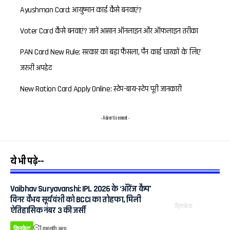
Ayushman Card: आयुष्मान कार्ड कैसे बनवाएं?
Voter Card कैसे बनवाएं? जानें आसान ऑनलाइन और ऑफलाइन तरीका
PAN Card New Rule: सरकार का बड़ा फैसला, पैन कार्ड धारकों के लिए
जरूरी अपडेट
New Ration Card Apply Online: स्टेप-बाय-स्टेप पूरी जानकारी
- Advertisement -
ये भी पढ़े--
Vaibhav Suryavanshi: IPL 2026 के ‘ऑरेंज कैप’
विनर वैभव सूर्यवंशी को BCCI का तोहफा, मिली
क्रिकेट
ऐतिहासिक नंबर 3 की जर्सी
क्रिकेट
1 month ago