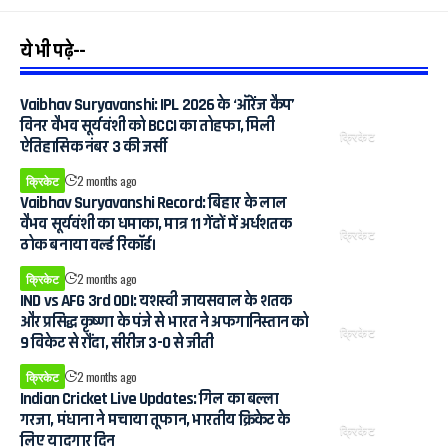
ये भी पढ़े--
Vaibhav Suryavanshi: IPL 2026 के ‘ऑरेंज कैप’
विनर वैभव सूर्यवंशी को BCCI का तोहफा, मिली
क्रिकेट
ऐतिहासिक नंबर 3 की जर्सी
क्रिकेट
2 months ago
Vaibhav Suryavanshi Record: बिहार के लाल
वैभव सूर्यवंशी का धमाका, मात्र 11 गेंदों में अर्धशतक
क्रिकेट
ठोक बनाया वर्ल्ड रिकॉर्ड।
क्रिकेट
2 months ago
IND vs AFG 3rd ODI: यशस्वी जायसवाल के शतक
और प्रसिद्ध कृष्णा के पंजे से भारत ने अफगानिस्तान को
क्रिकेट
9 विकेट से रौंदा, सीरीज 3-0 से जीती
क्रिकेट
2 months ago
Indian Cricket Live Updates: गिल का बल्ला
गरजा, मंधाना ने मचाया तूफान, भारतीय क्रिकेट के
क्रिकेट
लिए यादगार दिन