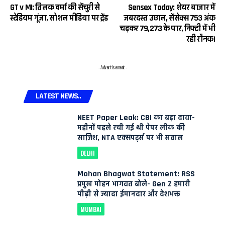
GT v MI: तिलक वर्मा की सेंचुरी से
Sensex Today: शेयर बाजार में
स्टेडियम गूंजा, सोशल मीडिया पर ट्रेंड
जबरदस्त उछाल, सेंसेक्स 753 अंक
चढ़कर 79,273 के पार, निफ्टी में भी
रही रौनक।
- Advertisement -
LATEST NEWS..
NEET Paper Leak: CBI का बड़ा दावा-
महीनों पहले रची गई थी पेपर लीक की
साजिश, NTA एक्सपर्ट्स पर भी सवाल
DELHI
Mohan Bhagwat Statement: RSS
प्रमुख मोहन भागवत बोले- Gen Z हमारी
पीढ़ी से ज्यादा ईमानदार और देशभक्त
MUMBAI