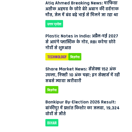
Atiq Ahmed Breaking News: माफिया
अतीक अहमद के छोटे बेटे अबान की दर्दनाक
मौत, जेल में बंद बड़े भाई से मिलने जा रहा था
उत्तर प्रदेश
Plastic Notes in India: अप्रैल-मई 2027
से आएंगे प्लास्टिक के नोट, RBI करेगा छोटे
नोटों से शुरुआत
TECHNOLOGY
बिज़नेस
Share Market News: सेंसेक्स 152 अंक
उछला, निफ्टी 10 अंक चढ़ा; इन सेक्टर्स में रही
सबसे ज्यादा खरीदारी
बिज़नेस
Bankipur By-Election 2026 Result:
बांकीपुर में प्रशांत किशोर का जलवा, 19,324
वोटों से जीते
BIHAR