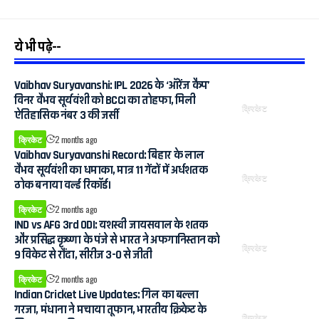
ये भी पढ़े--
Vaibhav Suryavanshi: IPL 2026 के ‘ऑरेंज कैप’
विनर वैभव सूर्यवंशी को BCCI का तोहफा, मिली
क्रिकेट
ऐतिहासिक नंबर 3 की जर्सी
क्रिकेट
2 months ago
Vaibhav Suryavanshi Record: बिहार के लाल
वैभव सूर्यवंशी का धमाका, मात्र 11 गेंदों में अर्धशतक
क्रिकेट
ठोक बनाया वर्ल्ड रिकॉर्ड।
क्रिकेट
2 months ago
IND vs AFG 3rd ODI: यशस्वी जायसवाल के शतक
और प्रसिद्ध कृष्णा के पंजे से भारत ने अफगानिस्तान को
क्रिकेट
9 विकेट से रौंदा, सीरीज 3-0 से जीती
क्रिकेट
2 months ago
Indian Cricket Live Updates: गिल का बल्ला
गरजा, मंधाना ने मचाया तूफान, भारतीय क्रिकेट के
क्रिकेट