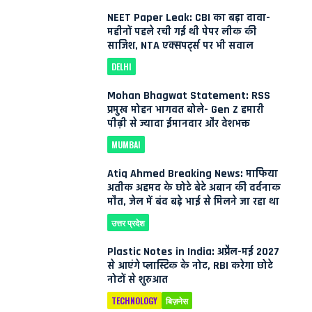
NEET Paper Leak: CBI का बड़ा दावा-
महीनों पहले रची गई थी पेपर लीक की
साजिश, NTA एक्सपर्ट्स पर भी सवाल
DELHI
Mohan Bhagwat Statement: RSS
प्रमुख मोहन भागवत बोले- Gen Z हमारी
पीढ़ी से ज्यादा ईमानदार और देशभक्त
MUMBAI
Atiq Ahmed Breaking News: माफिया
अतीक अहमद के छोटे बेटे अबान की दर्दनाक
मौत, जेल में बंद बड़े भाई से मिलने जा रहा था
उत्तर प्रदेश
Plastic Notes in India: अप्रैल-मई 2027
से आएंगे प्लास्टिक के नोट, RBI करेगा छोटे
नोटों से शुरुआत
TECHNOLOGY
बिज़नेस