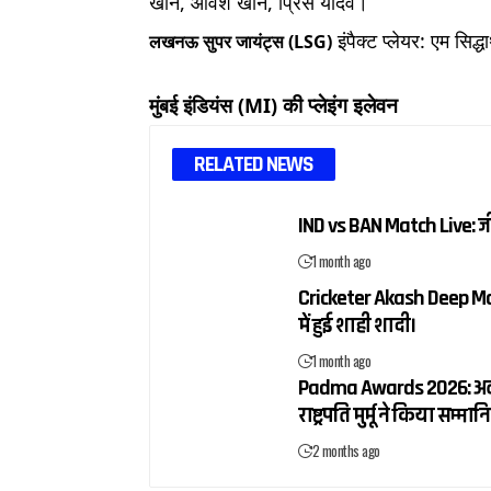
खान, आवेश खान, प्रिंस यादव।
इंपैक्ट प्लेयर: एम सि
लखनऊ सुपर जायंट्स (LSG)
की प्लेइंग इलेवन
मुंबई इंडियंस (MI)
RELATED NEWS
IND vs BAN Match Live: 
1 month ago
Cricketer Akash Deep Mar
में हुई शाही शादी।
1 month ago
Padma Awards 2026: अलका य
राष्ट्रपति मुर्मू ने किया सम्मान
2 months ago