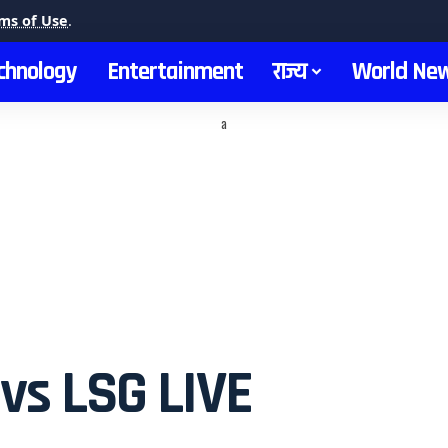
ms of Use
.
chnology
Entertainment
राज्य
World Ne
a
vs LSG LIVE