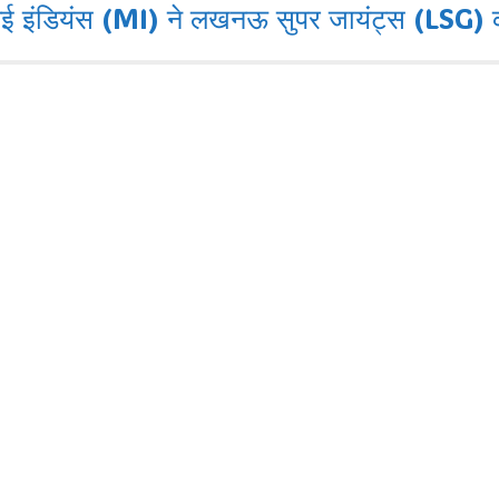
ंडियंस (MI) ने लखनऊ सुपर जायंट्स (LSG) को 