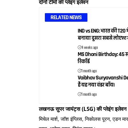
दोनों टीमों की प्लेइंग इलेवन
RELATED NEWS
IND vs ENG: भारत की T20 में
बनाया दूसरा सबसे लोएस्ट 
4 weeks ago
MS Dhoni Birthday: 45 सा
रिकॉर्ड
1 month ago
Vaibhav Suryavanshi Debut:
है यह नया वंडर बॉय।
1 month ago
लखनऊ सुपर जायंट्स (LSG) की प्लेइंग इलेवन
मिचेल मार्श, जॉश इंग्लिस, निकोलस पूरन, एडन मार