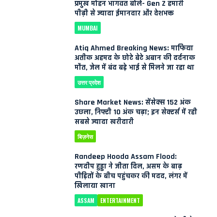
प्रमुख मोहन भागवत बोले- Gen Z हमारी
पीढ़ी से ज्यादा ईमानदार और देशभक्त
MUMBAI
Atiq Ahmed Breaking News: माफिया
अतीक अहमद के छोटे बेटे अबान की दर्दनाक
मौत, जेल में बंद बड़े भाई से मिलने जा रहा था
उत्तर प्रदेश
Share Market News: सेंसेक्स 152 अंक
उछला, निफ्टी 10 अंक चढ़ा; इन सेक्टर्स में रही
सबसे ज्यादा खरीदारी
बिज़नेस
Randeep Hooda Assam Flood:
रणदीप हुड्डा ने जीता दिल, असम के बाढ़
पीड़ितों के बीच पहुंचकर की मदद, लंगर में
खिलाया खाना
ASSAM
ENTERTAINMENT