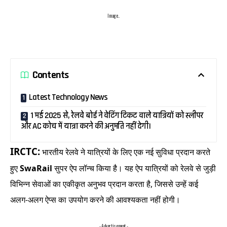
Image..
Contents
Latest Technology News
1 मई 2025 से, रेलवे बोर्ड ने वेटिंग टिकट वाले यात्रियों को स्लीपर
और AC कोच में यात्रा करने की अनुमति नहीं देगी।
IRCTC:
भारतीय
रेलवे
ने
यात्रियों
के
लिए
एक
नई
सुविधा
प्रदान
करते
हुए
SwaRail
सुपर
ऐप
लॉन्च
किया
है।
यह
ऐप
यात्रियों
को
रेलवे
से
जुड़ी
विभिन्न
सेवाओं
का
एकीकृत
अनुभव
प्रदान
करता
है,
जिससे
उन्हें
कई
अलग-
अलग
ऐप्स
का
उपयोग
करने
की
आवश्यकता
नहीं
होगी।
- Advertisement -