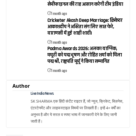
सेमीफाइनल की राह आसान करेगी टीम इंडिया
1 month ago
Cricketer Akash Deep Marriage: क्रिकेटर
आकाशदीप ने अक्षिता संग लिए सात फेरे,
वाराणसी में हुई शाही शादी।
1 month ago
Padma Awards 2026: अलका याग्निक,
ममूटी को पद्म भूषण और रोहित शर्मा को मिला
पद्म श्री, राष्ट्रपति मुर्मू ने किया सम्मानित
1 month ago
Author
Live India News
SK SHARMA एक हिंदी कंटेंट राइटर हैं, जो न्यूज, क्रिकेट, बिज़नेस,
एंटरटेनमेंट और लाइफस्टाइल विषयों पर लिखती हैं। इन्हें 4+ वर्षों का
अनुभव है और ये सरल व स्पष्ट भाषा में जानकारी देने के लिए जानी
जाती हैं।