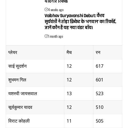
यादगार रिकॉर्ड
4 weeks ago
Vaibhav Suryavanshi Debut: वैभव
सूर्यवंशी ने तोड़ा क्रिकेट के ‘भगवान’ का रिकॉर्ड,
जानें कौन है यह नया वंडर बॉय।
1 month ago
प्लेयर
मैच
रन
साई सुदर्शन
12
617
शुभमन गिल
12
601
यशस्वी जायसवाल
13
523
सूर्यकुमार यादव
12
510
विराट कोहली
11
505