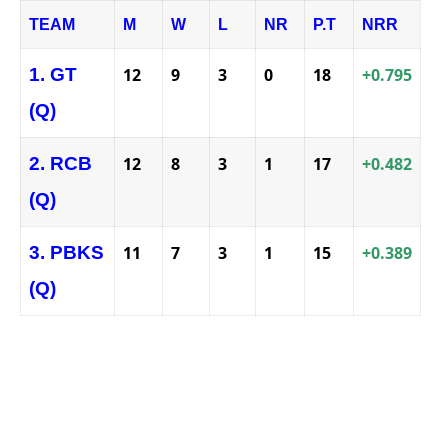
TEAM
M
W
L
NR
P.T
NRR
1. GT
12
9
3
0
18
+0.795
(Q)
2. RCB
12
8
3
1
17
+0.482
(Q)
3. PBKS
11
7
3
1
15
+0.389
(Q)