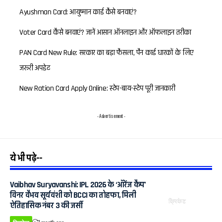
Ayushman Card: आयुष्मान कार्ड कैसे बनवाएं?
Voter Card कैसे बनवाएं? जानें आसान ऑनलाइन और ऑफलाइन तरीका
PAN Card New Rule: सरकार का बड़ा फैसला, पैन कार्ड धारकों के लिए
जरूरी अपडेट
New Ration Card Apply Online: स्टेप-बाय-स्टेप पूरी जानकारी
- Advertisement -
ये भी पढ़े--
Vaibhav Suryavanshi: IPL 2026 के ‘ऑरेंज कैप’
विनर वैभव सूर्यवंशी को BCCI का तोहफा, मिली
क्रिकेट
ऐतिहासिक नंबर 3 की जर्सी