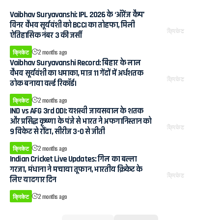
Vaibhav Suryavanshi: IPL 2026 के ‘ऑरेंज कैप’
विनर वैभव सूर्यवंशी को BCCI का तोहफा, मिली
क्रिकेट
ऐतिहासिक नंबर 3 की जर्सी
क्रिकेट
2 months ago
Vaibhav Suryavanshi Record: बिहार के लाल
वैभव सूर्यवंशी का धमाका, मात्र 11 गेंदों में अर्धशतक
क्रिकेट
ठोक बनाया वर्ल्ड रिकॉर्ड।
क्रिकेट
2 months ago
IND vs AFG 3rd ODI: यशस्वी जायसवाल के शतक
और प्रसिद्ध कृष्णा के पंजे से भारत ने अफगानिस्तान को
क्रिकेट
9 विकेट से रौंदा, सीरीज 3-0 से जीती
क्रिकेट
2 months ago
Indian Cricket Live Updates: गिल का बल्ला
गरजा, मंधाना ने मचाया तूफान, भारतीय क्रिकेट के
क्रिकेट
लिए यादगार दिन
क्रिकेट
2 months ago