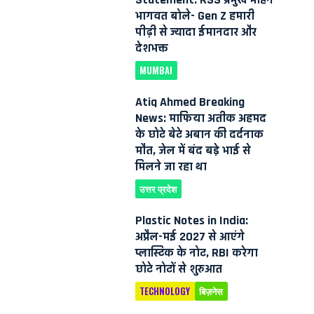
भागवत बोले- Gen Z हमारी
पीढ़ी से ज्यादा ईमानदार और
देशभक्त
MUMBAI
Atiq Ahmed Breaking
News: माफिया अतीक अहमद
के छोटे बेटे अबान की दर्दनाक
मौत, जेल में बंद बड़े भाई से
मिलने जा रहा था
उत्तर प्रदेश
Plastic Notes in India:
अप्रैल-मई 2027 से आएंगे
प्लास्टिक के नोट, RBI करेगा
छोटे नोटों से शुरुआत
TECHNOLOGY
बिज़नेस