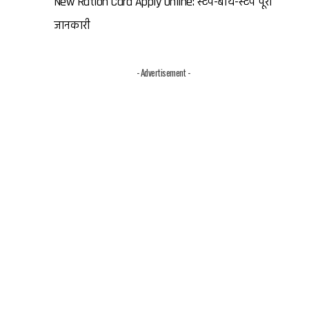
New Ration Card Apply Online: स्टेप-बाय-स्टेप पूरी
जानकारी
- Advertisement -