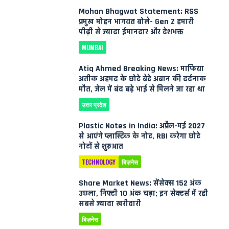
Mohan Bhagwat Statement: RSS
प्रमुख मोहन भागवत बोले- Gen Z हमारी
पीढ़ी से ज्यादा ईमानदार और देशभक्त
MUMBAI
Atiq Ahmed Breaking News: माफिया
अतीक अहमद के छोटे बेटे अबान की दर्दनाक
मौत, जेल में बंद बड़े भाई से मिलने जा रहा था
उत्तर प्रदेश
Plastic Notes in India: अप्रैल-मई 2027
से आएंगे प्लास्टिक के नोट, RBI करेगा छोटे
नोटों से शुरुआत
TECHNOLOGY
बिज़नेस
Share Market News: सेंसेक्स 152 अंक
उछला, निफ्टी 10 अंक चढ़ा; इन सेक्टर्स में रही
सबसे ज्यादा खरीदारी
बिज़नेस