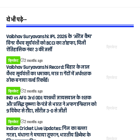
ये भी पढ़े--
Vaibhav Suryavanshi: IPL 2026 के ‘ऑरेंज कैप’
विनर वैभव सूर्यवंशी को BCCI का तोहफा, मिली
क्रिकेट
ऐतिहासिक नंबर 3 की जर्सी
क्रिकेट
2 months ago
Vaibhav Suryavanshi Record: बिहार के लाल
वैभव सूर्यवंशी का धमाका, मात्र 11 गेंदों में अर्धशतक
क्रिकेट
ठोक बनाया वर्ल्ड रिकॉर्ड।
क्रिकेट
2 months ago
IND vs AFG 3rd ODI: यशस्वी जायसवाल के शतक
और प्रसिद्ध कृष्णा के पंजे से भारत ने अफगानिस्तान को
क्रिकेट
9 विकेट से रौंदा, सीरीज 3-0 से जीती
क्रिकेट
2 months ago
Indian Cricket Live Updates: गिल का बल्ला
गरजा, मंधाना ने मचाया तूफान, भारतीय क्रिकेट के
क्रिकेट