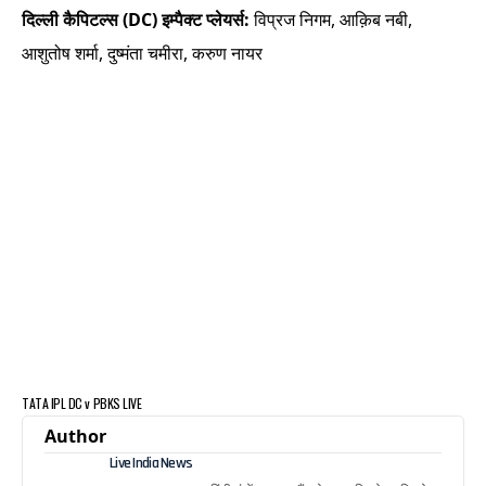
दिल्ली कैपिटल्स (DC) इम्पैक्ट प्लेयर्स:
विप्रज निगम, आक़िब नबी,
आशुतोष शर्मा, दुष्मंता चमीरा, करुण नायर
TATA IPL DC v PBKS LIVE
Author
Live India News