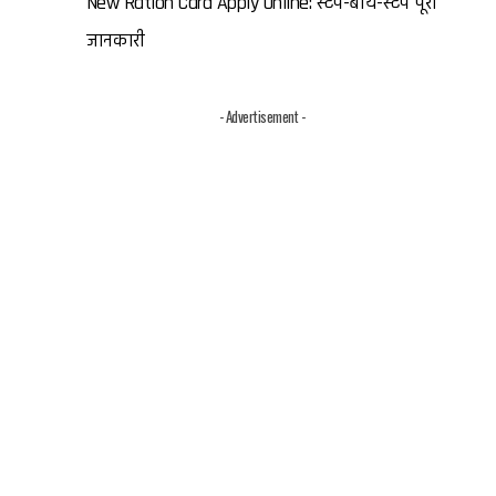
New Ration Card Apply Online: स्टेप-बाय-स्टेप पूरी
जानकारी
- Advertisement -