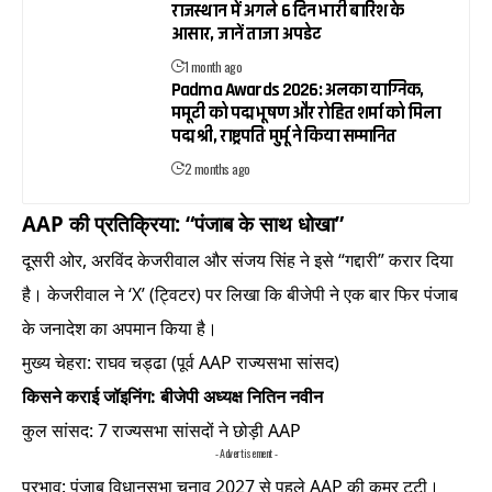
राजस्थान में अगले 6 दिन भारी बारिश के
आसार, जानें ताजा अपडेट
1 month ago
Padma Awards 2026: अलका याग्निक,
ममूटी को पद्म भूषण और रोहित शर्मा को मिला
पद्म श्री, राष्ट्रपति मुर्मू ने किया सम्मानित
2 months ago
AAP की प्रतिक्रिया: “पंजाब के साथ धोखा”
दूसरी ओर, अरविंद केजरीवाल और संजय सिंह ने इसे “गद्दारी” करार दिया
है। केजरीवाल ने ‘X’ (ट्विटर) पर लिखा कि बीजेपी ने एक बार फिर पंजाब
के जनादेश का अपमान किया है।
मुख्य चेहरा: राघव चड्ढा (पूर्व AAP राज्यसभा सांसद)
किसने कराई जॉइनिंग: बीजेपी अध्यक्ष नितिन नवीन
कुल सांसद: 7 राज्यसभा सांसदों ने छोड़ी AAP
- Advertisement -
प्रभाव: पंजाब विधानसभा चुनाव 2027 से पहले AAP की कमर टूटी।