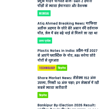
प्रमुख मोहन भागवत बोले- Gen Z हमारी
पीढ़ी से ज्यादा ईमानदार और देशभक्त
MUMBAI
Atiq Ahmed Breaking News: माफिया
अतीक अहमद के छोटे बेटे अबान की दर्दनाक
मौत, जेल में बंद बड़े भाई से मिलने जा रहा था
उत्तर प्रदेश
Plastic Notes in India: अप्रैल-मई 2027
से आएंगे प्लास्टिक के नोट, RBI करेगा छोटे
नोटों से शुरुआत
TECHNOLOGY
बिज़नेस
Share Market News: सेंसेक्स 152 अंक
उछला, निफ्टी 10 अंक चढ़ा; इन सेक्टर्स में रही
सबसे ज्यादा खरीदारी
बिज़नेस
Bankipur By-Election 2026 Result: