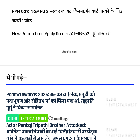
PAN Card New Rule: सरकार का बड़ा फैसला, पैन कार्ड धारकों के लिए
जरूरी अपडेट
New Ration Card Apply Online: स्टेप-बाय-स्टेप पूरी जानकारी
- Advertisement -
ये भी पढ़े--
Padma Awards 2026: अलका याग्निक, ममूटी को
DELHI
पद्म भूषण और रोहित शर्मा को मिला पद्म श्री, राष्ट्रपति
ENTERTAINMENT
मुर्मू ने किया सम्मानित
DELHI
ENTERTAINMENT
1 month ago
Actor Pankaj Tripathi Brother Attacked:
BIHAR
अभिनेता पंकज त्रिपाठी के भाई विजेंद्र तिवारी पर पैतृक
ENTERTAINMENT
गांव में कुल्हाड़ी से जानलेवा हमला, पटना के PMCH में