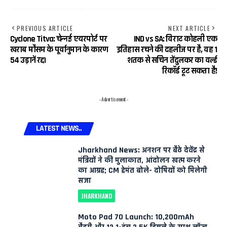
PREVIOUS ARTICLE
NEXT ARTICLE
Cyclone Titva: चेन्नई एयरपोर्ट पर
IND vs SA: विराट कोहली एक
खराब मौसम के पूर्वानुमान के कारण
इतिहास रचने की दहलीज पर है, वह 1
54 उड़ानें रद्द।
शतक से सचिन तेंदुलकर का वर्ल्ड
रिकॉर्ड टूट सकता है!
- Advertisement -
LATEST NEWS..
Jharkhand News: अनशन पर बैठे देवेंद्र से
मंत्रियों ने की मुलाकात, आंदोलन खत्म करने
का आग्रह; CM हेमंत बोले- दोषियों को मिलेगी
सजा
JHARKHAND
Moto Pad 70 Launch: 10,200mAh