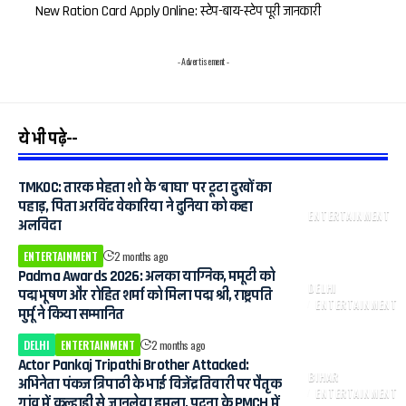
New Ration Card Apply Online: स्टेप-बाय-स्टेप पूरी जानकारी
- Advertisement -
ये भी पढ़े--
TMKOC: तारक मेहता शो के ‘बाघा’ पर टूटा दुखों का
पहाड़, पिता अरविंद वेकारिया ने दुनिया को कहा
ENTERTAINMENT
अलविदा
ENTERTAINMENT
2 months ago
Padma Awards 2026: अलका याग्निक, ममूटी को
DELHI
पद्म भूषण और रोहित शर्मा को मिला पद्म श्री, राष्ट्रपति
ENTERTAINMENT
मुर्मू ने किया सम्मानित
DELHI
ENTERTAINMENT
2 months ago
Actor Pankaj Tripathi Brother Attacked:
BIHAR
अभिनेता पंकज त्रिपाठी के भाई विजेंद्र तिवारी पर पैतृक
ENTERTAINMENT
गांव में कुल्हाड़ी से जानलेवा हमला, पटना के PMCH में