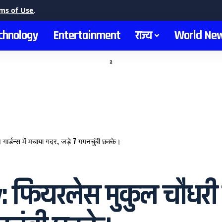
ms of Use
.
chnology
Entertainment
राज्य
World Ne
a
्डन्स में मचाया गदर, जड़े 7 गगनचुंबी छक्के।
यरलेस मुकुल चौधरी ने ई