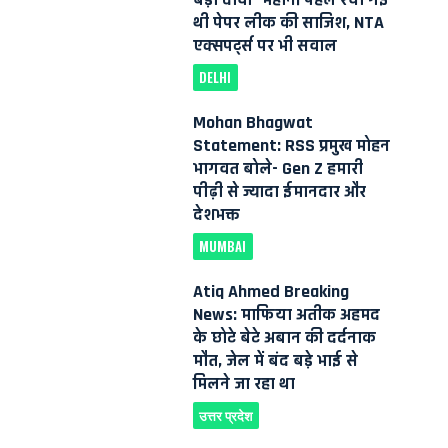
थी पेपर लीक की साजिश, NTA
एक्सपर्ट्स पर भी सवाल
DELHI
Mohan Bhagwat
Statement: RSS प्रमुख मोहन
भागवत बोले- Gen Z हमारी
पीढ़ी से ज्यादा ईमानदार और
देशभक्त
MUMBAI
Atiq Ahmed Breaking
News: माफिया अतीक अहमद
के छोटे बेटे अबान की दर्दनाक
मौत, जेल में बंद बड़े भाई से
मिलने जा रहा था
उत्तर प्रदेश