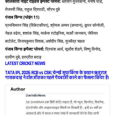
कोलकाता नाइट राइडर्स इम्पैक्ट प्लेयर्स:
ब्लेसिंग मुजरबानी, मनीष पांडे,
तेजस्वी सिंह, राहुल त्रिपाठी, सौरभ दुबे
पंजाब किंग्स (प्लेइंग 11)
प्रभसिमरन सिंह (विकेटकीपर), श्रेयस अय्यर (कप्तान), कूपर कोनोली,
नेहल वढेरा, शशांक सिंह, मार्कस स्टोइनिस, मार्को जानसन, जेवियर
बार्टलेट, विजयकुमार विशक, अर्शदीप सिंह, युजवेंद्र चहल
पंजाब किंग्स इम्पैक्ट प्लेयर्स:
प्रियांश आर्य, सूर्यांश शेडगे, विष्णु विनोद,
प्रवीण दुबे, हरप्रीत बराड़
LATEST CRICKET NEWS
TATA IPL 2026 RCB vs CSK: चेन्नई सुपर किंग्स के कप्तान ऋतुराज
गायकवाड़ ने टॉस जीतकर पहले गेंदबाजी करने का फैसला किया है।
Author
Live India News
SK SHARMA एक हिंदी कंटेंट राइटर हैं, जो न्यूज, क्रिकेट, बिज़नेस,
एंटरटेनमेंट और लाइफस्टाइल विषयों पर लिखती हैं। इन्हें 4+ वर्षों का
अनुभव है और ये सरल व स्पष्ट भाषा में जानकारी देने के लिए जानी