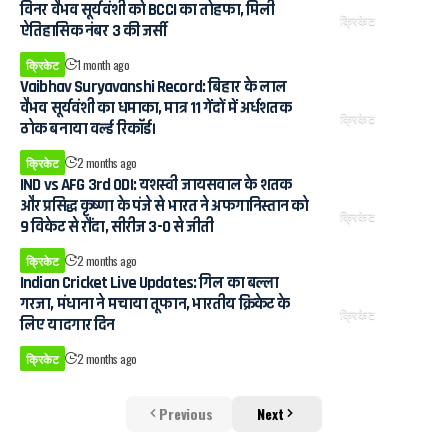
विनर वैभव सूर्यवंशी को BCCI का तोहफा, मिली
क्रिकेट
ऐतिहासिक नंबर 3 की जर्सी
क्रिकेट
1 month ago
Vaibhav Suryavanshi Record: बिहार के लाल
वैभव सूर्यवंशी का धमाका, मात्र 11 गेंदों में अर्धशतक
क्रिकेट
ठोक बनाया वर्ल्ड रिकॉर्ड।
क्रिकेट
2 months ago
IND vs AFG 3rd ODI: यशस्वी जायसवाल के शतक
और प्रसिद्ध कृष्णा के पंजे से भारत ने अफगानिस्तान को
क्रिकेट
9 विकेट से रौंदा, सीरीज 3-0 से जीती
क्रिकेट
2 months ago
Indian Cricket Live Updates: गिल का बल्ला
गरजा, मंधाना ने मचाया तूफान, भारतीय क्रिकेट के
क्रिकेट
लिए यादगार दिन
क्रिकेट
2 months ago
Previous
Next