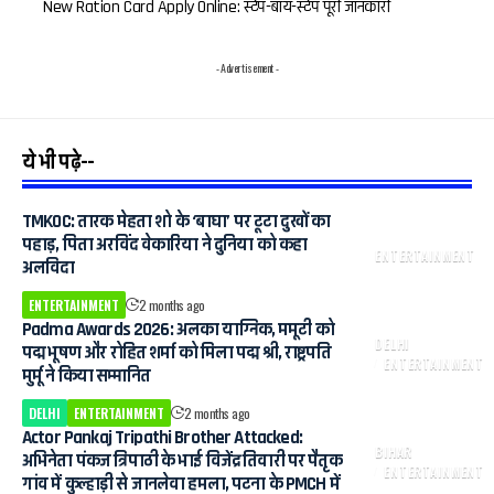
New Ration Card Apply Online: स्टेप-बाय-स्टेप पूरी जानकारी
- Advertisement -
ये भी पढ़े--
TMKOC: तारक मेहता शो के ‘बाघा’ पर टूटा दुखों का
पहाड़, पिता अरविंद वेकारिया ने दुनिया को कहा
ENTERTAINMENT
अलविदा
ENTERTAINMENT
2 months ago
Padma Awards 2026: अलका याग्निक, ममूटी को
DELHI
पद्म भूषण और रोहित शर्मा को मिला पद्म श्री, राष्ट्रपति
ENTERTAINMENT
मुर्मू ने किया सम्मानित
DELHI
ENTERTAINMENT
2 months ago
Actor Pankaj Tripathi Brother Attacked:
BIHAR
अभिनेता पंकज त्रिपाठी के भाई विजेंद्र तिवारी पर पैतृक
ENTERTAINMENT
गांव में कुल्हाड़ी से जानलेवा हमला, पटना के PMCH में