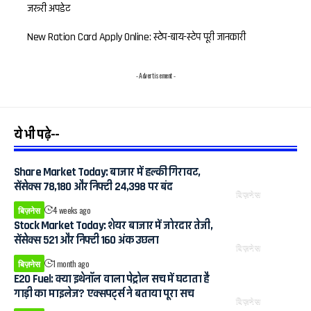
जरूरी अपडेट
New Ration Card Apply Online: स्टेप-बाय-स्टेप पूरी जानकारी
- Advertisement -
ये भी पढ़े--
Share Market Today: बाजार में हल्की गिरावट,
सेंसेक्स 78,180 और निफ्टी 24,398 पर बंद
बिज़नेस
बिज़नेस
4 weeks ago
Stock Market Today: शेयर बाजार में जोरदार तेजी,
सेंसेक्स 521 और निफ्टी 160 अंक उछला
बिज़नेस
बिज़नेस
1 month ago
E20 Fuel: क्या इथेनॉल वाला पेट्रोल सच में घटाता है
गाड़ी का माइलेज? एक्सपर्ट्स ने बताया पूरा सच
बिज़नेस