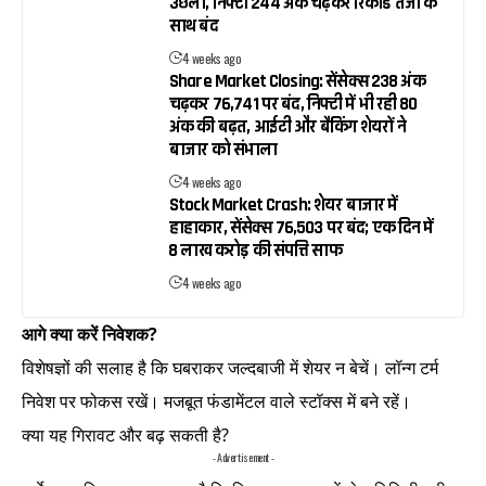
उछला, निफ्टी 244 अंक चढ़कर रिकॉर्ड तेजी के
साथ बंद
4 weeks ago
Share Market Closing: सेंसेक्स 238 अंक
चढ़कर 76,741 पर बंद, निफ्टी में भी रही 80
अंक की बढ़त, आईटी और बैंकिंग शेयरों ने
बाजार को संभाला
4 weeks ago
Stock Market Crash: शेयर बाजार में
हाहाकार, सेंसेक्स 76,503 पर बंद; एक दिन में
₹8 लाख करोड़ की संपत्ति साफ
4 weeks ago
आगे क्या करें निवेशक?
विशेषज्ञों की सलाह है कि घबराकर जल्दबाजी में शेयर न बेचें। लॉन्ग टर्म
निवेश पर फोकस रखें। मजबूत फंडामेंटल वाले स्टॉक्स में बने रहें।
क्या यह गिरावट और बढ़ सकती है?
- Advertisement -