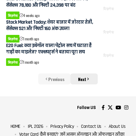
सेंसेक्स 78,180 और निफ्टी 24,398 पर बंद
बिज़नेस
बिज़नेस
4 weeks ago
Stock Market Today: शेयर बाजार में जोरदार तेजी,
सेंसेक्स 521 और निफ्टी 160 अंक उछला
बिज़नेस
बिज़नेस
1 month ago
E20 Fuel: क्या इथेनॉल वाला पेट्रोल सच में घटाता है
गाड़ी का माइलेज? एक्सपर्ट्स ने बताया पूरा सच
बिज़नेस
बिज़नेस
1 month ago
Previous
Next
Follow US
HOME
IPL 2026
Privacy Policy
Contact Us
About Us
Voter Card कैसे बनवाएं? जानें आसान ऑनलाइन और ऑफलाइन तरीका