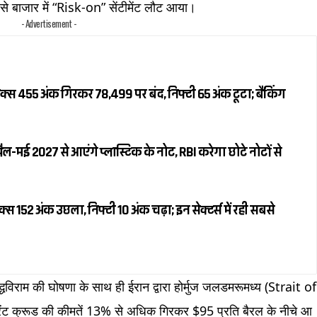
े बाजार में “Risk-on” सेंटीमेंट लौट आया।
- Advertisement -
क्स 455 अंक गिरकर 78,499 पर बंद, निफ्टी 65 अंक टूटा; बैंकिंग
रैल-मई 2027 से आएंगे प्लास्टिक के नोट, RBI करेगा छोटे नोटों से
स 152 अंक उछला, निफ्टी 10 अंक चढ़ा; इन सेक्टर्स में रही सबसे
द्धविराम की घोषणा के साथ ही ईरान द्वारा होर्मुज जलडमरूमध्य (Strait of
 क्रूड की कीमतें 13% से अधिक गिरकर $95 प्रति बैरल के नीचे आ