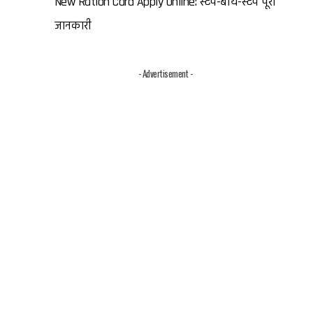
New Ration Card Apply Online: स्टेप-बाय-स्टेप पूरी
जानकारी
- Advertisement -