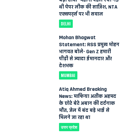
थी पेपर लीक की साजिश, NTA
एक्सपर्ट्स पर भी सवाल
DELHI
Mohan Bhagwat
Statement: RSS प्रमुख मोहन
भागवत बोले- Gen Z हमारी
पीढ़ी से ज्यादा ईमानदार और
देशभक्त
MUMBAI
Atiq Ahmed Breaking
News: माफिया अतीक अहमद
के छोटे बेटे अबान की दर्दनाक
मौत, जेल में बंद बड़े भाई से
मिलने जा रहा था
उत्तर प्रदेश