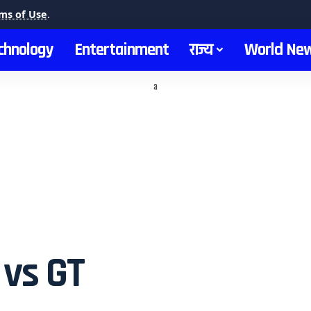
ms of Use
.
chnology
Entertainment
राज्य
World Ne
a
 vs GT