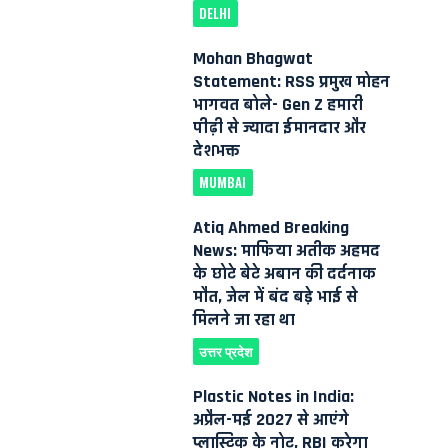
DELHI
Mohan Bhagwat
Statement: RSS प्रमुख मोहन
भागवत बोले- Gen Z हमारी
पीढ़ी से ज्यादा ईमानदार और
देशभक्त
MUMBAI
Atiq Ahmed Breaking
News: माफिया अतीक अहमद
के छोटे बेटे अबान की दर्दनाक
मौत, जेल में बंद बड़े भाई से
मिलने जा रहा था
उत्तर प्रदेश
Plastic Notes in India:
अप्रैल-मई 2027 से आएंगे
प्लास्टिक के नोट, RBI करेगा