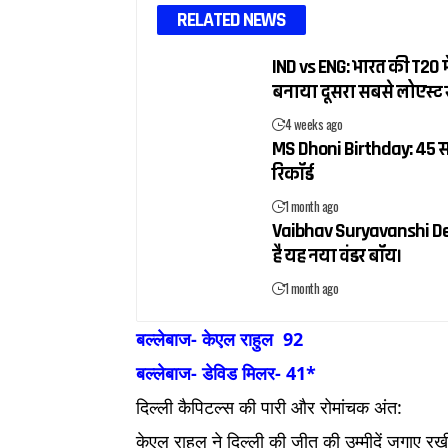
RELATED NEWS
IND vs ENG: भारत की T20 में
बनाया दूसरा सबसे लोएस्ट 
4 weeks ago
MS Dhoni Birthday: 45 सा
रिकॉर्ड
1 month ago
Vaibhav Suryavanshi Debut:
है यह नया वंडर बॉय।
1 month ago
बल्लेबाज- केएल राहुल 92
बल्लेबाज- डेविड मिलर- 41*
दिल्ली कैपिटल्स की पारी और रोमांचक अंत:
केएल राहुल ने दिल्ली की जीत की उम्मीदें जगाए रख