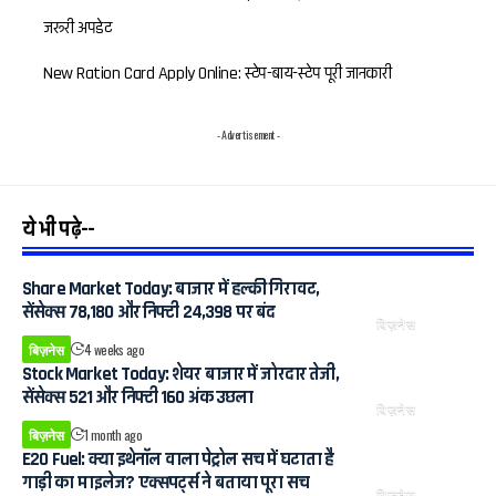
जरूरी अपडेट
New Ration Card Apply Online: स्टेप-बाय-स्टेप पूरी जानकारी
- Advertisement -
ये भी पढ़े--
Share Market Today: बाजार में हल्की गिरावट,
सेंसेक्स 78,180 और निफ्टी 24,398 पर बंद
बिज़नेस
बिज़नेस
4 weeks ago
Stock Market Today: शेयर बाजार में जोरदार तेजी,
सेंसेक्स 521 और निफ्टी 160 अंक उछला
बिज़नेस
बिज़नेस
1 month ago
E20 Fuel: क्या इथेनॉल वाला पेट्रोल सच में घटाता है
गाड़ी का माइलेज? एक्सपर्ट्स ने बताया पूरा सच
बिज़नेस