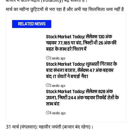
बाजार में उतार-चढ़ाव (Volatility) बढ़ सकती है।
मार्च का महीना छुट्टियों से भरा रहा है और अभी यह सिलसिला थमा नहीं है
RELATED NEWS
Stock Market Today: सेंसेक्स 130 अंक
चढ़कर 77,185 पर बंद, निफ्टी भी 26 अंक की
बढ़त के साथ हरे निशान में
3 weeks ago
Stock Market Today: शुरुआती गिरावट के
बाद संभला बाजार, सेंसेक्स 47 अंक बढ़कर
बंद; IT शेयरों ने बचाई नैया
3 weeks ago
Stock Market Today: सेंसेक्स 828 अंक
उछला, निफ्टी 244 अंक चढ़कर रिकॉर्ड तेजी के
साथ बंद
4 weeks ago
31 मार्च (मंगलवार): महावीर जयंती (बाजार बंद रहेगा)।