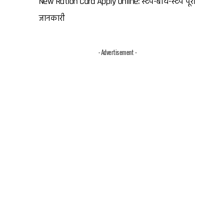
New Ration Card Apply Online: स्टेप-बाय-स्टेप पूरी
जानकारी
- Advertisement -