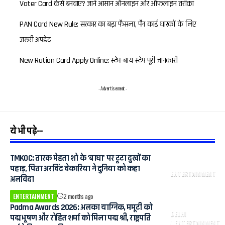
Voter Card कैसे बनवाएं? जानें आसान ऑनलाइन और ऑफलाइन तरीका
PAN Card New Rule: सरकार का बड़ा फैसला, पैन कार्ड धारकों के लिए
जरूरी अपडेट
New Ration Card Apply Online: स्टेप-बाय-स्टेप पूरी जानकारी
- Advertisement -
ये भी पढ़े--
TMKOC: तारक मेहता शो के ‘बाघा’ पर टूटा दुखों का
पहाड़, पिता अरविंद वेकारिया ने दुनिया को कहा
ENTERTAINMENT
अलविदा
ENTERTAINMENT
2 months ago
Padma Awards 2026: अलका याग्निक, ममूटी को
DELHI
पद्म भूषण और रोहित शर्मा को मिला पद्म श्री, राष्ट्रपति
ENTERTAINMENT