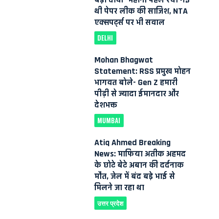
थी पेपर लीक की साजिश, NTA
एक्सपर्ट्स पर भी सवाल
DELHI
Mohan Bhagwat
Statement: RSS प्रमुख मोहन
भागवत बोले- Gen Z हमारी
पीढ़ी से ज्यादा ईमानदार और
देशभक्त
MUMBAI
Atiq Ahmed Breaking
News: माफिया अतीक अहमद
के छोटे बेटे अबान की दर्दनाक
मौत, जेल में बंद बड़े भाई से
मिलने जा रहा था
उत्तर प्रदेश