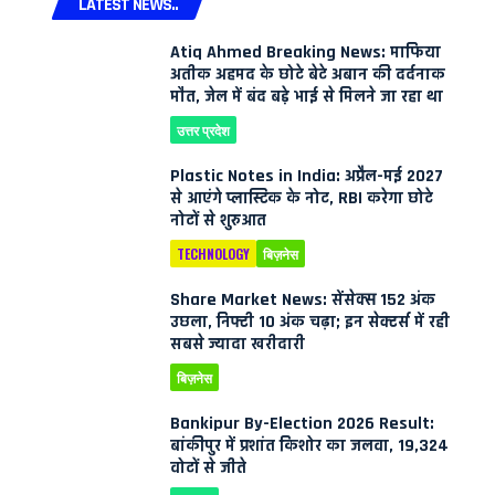
LATEST NEWS..
Atiq Ahmed Breaking News: माफिया
अतीक अहमद के छोटे बेटे अबान की दर्दनाक
मौत, जेल में बंद बड़े भाई से मिलने जा रहा था
उत्तर प्रदेश
Plastic Notes in India: अप्रैल-मई 2027
से आएंगे प्लास्टिक के नोट, RBI करेगा छोटे
नोटों से शुरुआत
TECHNOLOGY
बिज़नेस
Share Market News: सेंसेक्स 152 अंक
उछला, निफ्टी 10 अंक चढ़ा; इन सेक्टर्स में रही
सबसे ज्यादा खरीदारी
बिज़नेस
Bankipur By-Election 2026 Result:
बांकीपुर में प्रशांत किशोर का जलवा, 19,324
वोटों से जीते