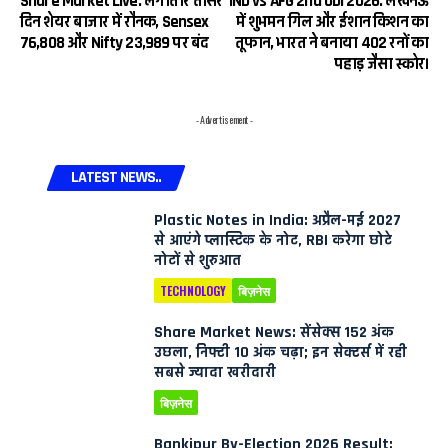
Share Market Live: लगातार तीसरे
IND vs AFG 2nd ODI 2026: लखनऊ
दिन शेयर बाजार में रौनक, Sensex
में शुभमन गिल और ईशान किशन का
76,808 और Nifty 23,989 पर बंद
तूफान, भारत ने बनाया 402 रनों का
पहाड़ जैसा स्कोर।
- Advertisement -
LATEST NEWS..
Plastic Notes in India: अप्रैल-मई 2027
से आएंगे प्लास्टिक के नोट, RBI करेगा छोटे
नोटों से शुरुआत
TECHNOLOGY
बिज़नेस
Share Market News: सेंसेक्स 152 अंक
उछला, निफ्टी 10 अंक चढ़ा; इन सेक्टर्स में रही
सबसे ज्यादा खरीदारी
बिज़नेस
Bankipur By-Election 2026 Result: