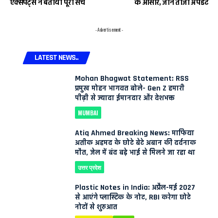
एक्सपर्ट्स ने बताया पूरा सच
के आसार, जानें ताजा अपडेट
- Advertisement -
LATEST NEWS..
Mohan Bhagwat Statement: RSS
प्रमुख मोहन भागवत बोले- Gen Z हमारी
पीढ़ी से ज्यादा ईमानदार और देशभक्त
MUMBAI
Atiq Ahmed Breaking News: माफिया
अतीक अहमद के छोटे बेटे अबान की दर्दनाक
मौत, जेल में बंद बड़े भाई से मिलने जा रहा था
उत्तर प्रदेश
Plastic Notes in India: अप्रैल-मई 2027
से आएंगे प्लास्टिक के नोट, RBI करेगा छोटे
नोटों से शुरुआत