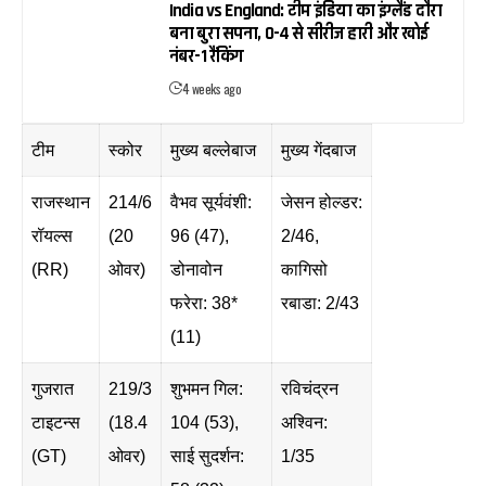
India vs England: टीम इंडिया का इंग्लैंड दौरा
बना बुरा सपना, 0-4 से सीरीज हारी और खोई
नंबर-1 रैंकिंग
4 weeks ago
टीम
स्कोर
मुख्य बल्लेबाज
मुख्य गेंदबाज
राजस्थान
214/6
वैभव सूर्यवंशी:
जेसन होल्डर:
रॉयल्स
(20
96 (47),
2/46,
(RR)
ओवर)
डोनावोन
कागिसो
फरेरा: 38*
रबाडा: 2/43
(11)
गुजरात
219/3
शुभमन गिल:
रविचंद्रन
टाइटन्स
(18.4
104 (53),
अश्विन:
(GT)
ओवर)
साई सुदर्शन:
1/35