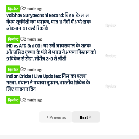
क्रिकेट
2 months ago
Vaibhav Suryavanshi Record: बिहार के लाल
वैभव सूर्यवंशी का धमाका, मात्र 11 गेंदों में अर्धशतक
क्रिकेट
ठोक बनाया वर्ल्ड रिकॉर्ड।
क्रिकेट
2 months ago
IND vs AFG 3rd ODI: यशस्वी जायसवाल के शतक
और प्रसिद्ध कृष्णा के पंजे से भारत ने अफगानिस्तान को
क्रिकेट
9 विकेट से रौंदा, सीरीज 3-0 से जीती
क्रिकेट
2 months ago
Indian Cricket Live Updates: गिल का बल्ला
गरजा, मंधाना ने मचाया तूफान, भारतीय क्रिकेट के
क्रिकेट
लिए यादगार दिन
क्रिकेट
2 months ago
Previous
Next