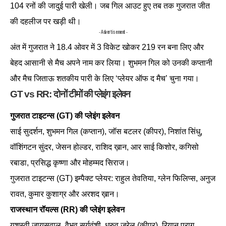
104 रनों की जादुई पारी खेली। जब गिल आउट हुए तब तक गुजरात जीत
की दहलीज पर खड़ी थी।
- Advertisement -
अंत में गुजरात ने 18.4 ओवर में 3 विकेट खोकर 219 रन बना लिए और
बेहद आसानी से मैच अपने नाम कर लिया। शुभमन गिल को उनकी कप्तानी
और मैच जिताऊ शतकीय पारी के लिए ‘प्लेयर ऑफ द मैच’ चुना गया।
GT vs RR:
दोनों टीमों की प्लेइंग इलेवन
गुजरात टाइटन्स (GT) की प्लेइंग इलेवन
साई सुदर्शन, शुभमन गिल (कप्तान), जॉस बटलर (कीपर), निशांत सिंधु,
वॉशिंगटन सुंदर, जेसन होल्डर, राशिद ख़ान, आर साई किशोर, कगिसो
रबाडा, प्रसिद्ध कृष्णा और मोहम्मद सिराज।
गुजरात टाइटन्स (GT) इम्पैक्ट प्लेयर: राहुल तेवतिया, ग्लेन फिलिप्स, अनुज
रावत, कुमार कुशाग्र और अरशद ख़ान।
राजस्थान रॉयल्स (RR) की प्लेइंग इलेवन
यशस्वी जायसवाल, वैभव सूर्यवंशी, ध्रुव जुरेल (कीपर), रियान पराग