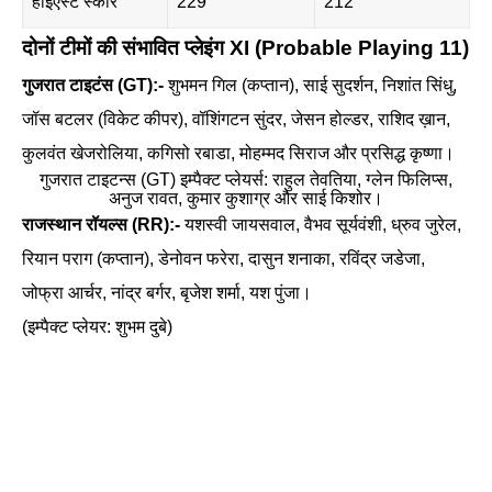
हाईएस्ट स्कोर
229
212
दोनों टीमों की संभावित प्लेइंग XI (Probable Playing 11)
गुजरात टाइटंस (GT):-
शुभमन गिल (कप्तान), साई सुदर्शन, निशांत सिंधु,
जॉस बटलर (विकेट कीपर), वॉशिंगटन सुंदर, जेसन होल्डर, राशिद ख़ान,
कुलवंत खेजरोलिया, कगिसो रबाडा, मोहम्मद सिराज और प्रसिद्ध कृष्णा।
गुजरात टाइटन्स (GT) इम्पैक्ट प्लेयर्स: राहुल तेवतिया, ग्लेन फिलिप्स,
अनुज रावत, कुमार कुशाग्र और साई किशोर।
राजस्थान रॉयल्स (RR):-
यशस्वी जायसवाल, वैभव सूर्यवंशी, ध्रुव जुरेल,
रियान पराग (कप्तान), डेनोवन फरेरा, दासुन शनाका, रविंद्र जडेजा,
जोफ्रा आर्चर, नांद्र बर्गर, बृजेश शर्मा, यश पुंजा।
(इम्पैक्ट प्लेयर: शुभम दुबे)