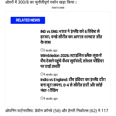
ओवरों में 300/8 का चुनौतीपूर्ण स्कोर खड़ा किया।
- Advertisement -
RELATED NEWS
IND vs ENG: भारत ने इंग्लैंड को 6 विकेट से
हराया, वनडे सीरीज का आगाज शानदार जीत
के साथ
3 weeks ago
Wimbledon 2026: स्टाइलिश ब्लैक लुक में
मैच देखने पहुंचे वैभव सूर्यवंशी, सोशल मीडिया
पर छाईं तस्वीरें
4 weeks ago
India vs England: टीम इंडिया का इंग्लैंड दौरा
बना बुरा सपना, 0-4 से सीरीज हारी और खोई
नंबर-1 रैंकिंग
4 weeks ago
ओपनिंग पार्टनरशिप: डेवोन कॉनवे (56) और हेनरी निकोल्स (62) ने 117