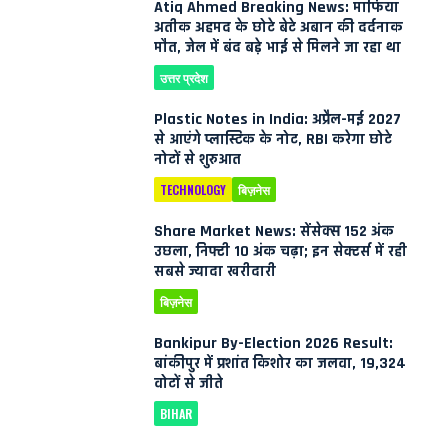
Atiq Ahmed Breaking News: माफिया
अतीक अहमद के छोटे बेटे अबान की दर्दनाक
मौत, जेल में बंद बड़े भाई से मिलने जा रहा था
उत्तर प्रदेश
Plastic Notes in India: अप्रैल-मई 2027
से आएंगे प्लास्टिक के नोट, RBI करेगा छोटे
नोटों से शुरुआत
TECHNOLOGY
बिज़नेस
Share Market News: सेंसेक्स 152 अंक
उछला, निफ्टी 10 अंक चढ़ा; इन सेक्टर्स में रही
सबसे ज्यादा खरीदारी
बिज़नेस
Bankipur By-Election 2026 Result:
बांकीपुर में प्रशांत किशोर का जलवा, 19,324
वोटों से जीते
BIHAR