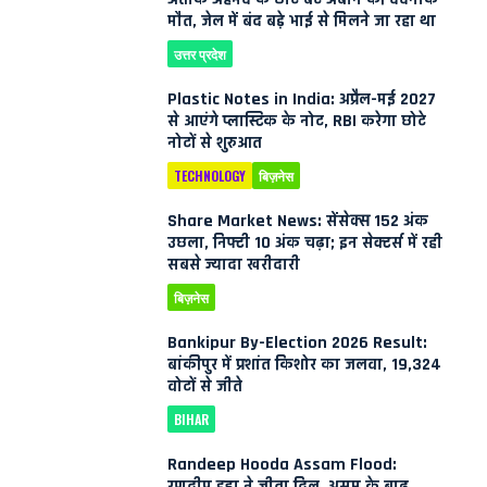
मौत, जेल में बंद बड़े भाई से मिलने जा रहा था
उत्तर प्रदेश
Plastic Notes in India: अप्रैल-मई 2027
से आएंगे प्लास्टिक के नोट, RBI करेगा छोटे
नोटों से शुरुआत
TECHNOLOGY
बिज़नेस
Share Market News: सेंसेक्स 152 अंक
उछला, निफ्टी 10 अंक चढ़ा; इन सेक्टर्स में रही
सबसे ज्यादा खरीदारी
बिज़नेस
Bankipur By-Election 2026 Result:
बांकीपुर में प्रशांत किशोर का जलवा, 19,324
वोटों से जीते
BIHAR
Randeep Hooda Assam Flood:
रणदीप हुड्डा ने जीता दिल, असम के बाढ़