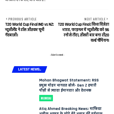
PREVIOUS ARTICLE
NEXT ARTICLE
T20 World Cup Final IND vs NZ:
T20 World Cup Final: विश्व विजेता
न्यूजीलैंड ने टॉस जीतकर चुनी
भारत, फाइनल में न्यूजीलैंड को 96
गेंदबाजी।
रनों से रौंदा, तीसरी बार बना टी20
वर्ल्ड चैंपियन।
- Advertisement -
LATEST NEWS..
Mohan Bhagwat Statement: RSS
प्रमुख मोहन भागवत बोले- Gen Z हमारी
पीढ़ी से ज्यादा ईमानदार और देशभक्त
MUMBAI
Atiq Ahmed Breaking News: माफिया
अतीक अहमद के छोटे बेटे अबान की दर्दनाक