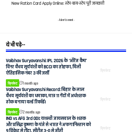
New Ration Card Apply Online: स्टेप-बाय-स्टेप पूरी जानकारी
- Advertisement -
ये भी पढ़े--
Vaibhav Suryavanshi: IPL 2026 के ‘ऑरेंज कैप’
विनर वैभव सूर्यवंशी को BCCI का तोहफा, मिली
क्रिकेट
ऐतिहासिक नंबर 3 की जर्सी
क्रिकेट
1 month ago
Vaibhav Suryavanshi Record: बिहार के लाल
वैभव सूर्यवंशी का धमाका, मात्र 11 गेंदों में अर्धशतक
क्रिकेट
ठोक बनाया वर्ल्ड रिकॉर्ड।
क्रिकेट
2 months ago
IND vs AFG 3rd ODI: यशस्वी जायसवाल के शतक
और प्रसिद्ध कृष्णा के पंजे से भारत ने अफगानिस्तान को
क्रिकेट
9 विकेट से रौंदा, सीरीज 3-0 से जीती