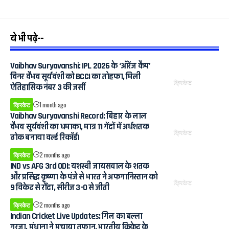
ये भी पढ़े--
Vaibhav Suryavanshi: IPL 2026 के ‘ऑरेंज कैप’
विनर वैभव सूर्यवंशी को BCCI का तोहफा, मिली
क्रिकेट
ऐतिहासिक नंबर 3 की जर्सी
क्रिकेट
1 month ago
Vaibhav Suryavanshi Record: बिहार के लाल
वैभव सूर्यवंशी का धमाका, मात्र 11 गेंदों में अर्धशतक
क्रिकेट
ठोक बनाया वर्ल्ड रिकॉर्ड।
क्रिकेट
2 months ago
IND vs AFG 3rd ODI: यशस्वी जायसवाल के शतक
और प्रसिद्ध कृष्णा के पंजे से भारत ने अफगानिस्तान को
क्रिकेट
9 विकेट से रौंदा, सीरीज 3-0 से जीती
क्रिकेट
2 months ago
Indian Cricket Live Updates: गिल का बल्ला
गरजा, मंधाना ने मचाया तूफान, भारतीय क्रिकेट के