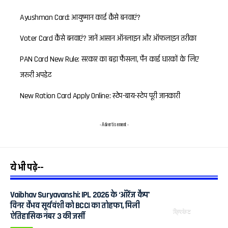
Ayushman Card: आयुष्मान कार्ड कैसे बनवाएं?
Voter Card कैसे बनवाएं? जानें आसान ऑनलाइन और ऑफलाइन तरीका
PAN Card New Rule: सरकार का बड़ा फैसला, पैन कार्ड धारकों के लिए
जरूरी अपडेट
New Ration Card Apply Online: स्टेप-बाय-स्टेप पूरी जानकारी
- Advertisement -
ये भी पढ़े--
Vaibhav Suryavanshi: IPL 2026 के ‘ऑरेंज कैप’
विनर वैभव सूर्यवंशी को BCCI का तोहफा, मिली
क्रिकेट
ऐतिहासिक नंबर 3 की जर्सी