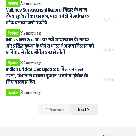
क्रिकेट
2 months ago
Vaibhav Suryavanshi Record: बिहार के लाल
वैभव सूर्यवंशी का धमाका, मात्र 11 गेंदों में अर्धशतक
क्रिकेट
ठोक बनाया वर्ल्ड रिकॉर्ड।
क्रिकेट
2 months ago
IND vs AFG 3rd ODI: यशस्वी जायसवाल के शतक
और प्रसिद्ध कृष्णा के पंजे से भारत ने अफगानिस्तान को
क्रिकेट
9 विकेट से रौंदा, सीरीज 3-0 से जीती
क्रिकेट
2 months ago
Indian Cricket Live Updates: गिल का बल्ला
गरजा, मंधाना ने मचाया तूफान, भारतीय क्रिकेट के
क्रिकेट
लिए यादगार दिन
क्रिकेट
2 months ago
Previous
Next