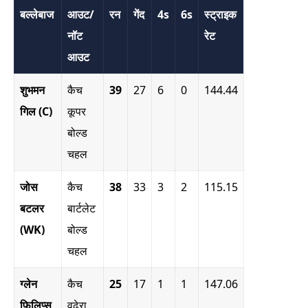
बल्लेबाज
आउट/
रन
गेंद
4s
6s
स्ट्राइक
नॉट
रेट
आउट
शुभमन
कैच
39
27
6
0
144.44
गिल (C)
कूपर
बोल्ड
चहल
जोस
कैच
38
33
3
2
115.15
बटलर
बार्टलेट
(WK)
बोल्ड
चहल
ग्लेन
कैच
25
17
1
1
147.06
फिलिप्स
वढेरा