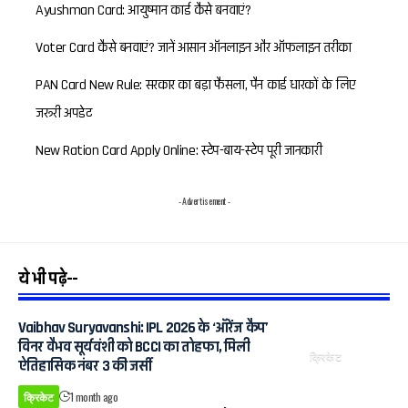
Ayushman Card: आयुष्मान कार्ड कैसे बनवाएं?
Voter Card कैसे बनवाएं? जानें आसान ऑनलाइन और ऑफलाइन तरीका
PAN Card New Rule: सरकार का बड़ा फैसला, पैन कार्ड धारकों के लिए
जरूरी अपडेट
New Ration Card Apply Online: स्टेप-बाय-स्टेप पूरी जानकारी
- Advertisement -
ये भी पढ़े--
Vaibhav Suryavanshi: IPL 2026 के ‘ऑरेंज कैप’
विनर वैभव सूर्यवंशी को BCCI का तोहफा, मिली
क्रिकेट
ऐतिहासिक नंबर 3 की जर्सी
क्रिकेट
1 month ago