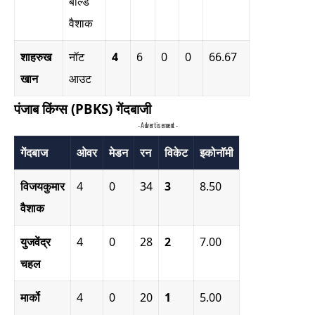
बोल्ड
वैशाक
शाहरुख
नॉट
4
6
0
0
66.67
खान
आउट
पंजाब किंग्स (PBKS) गेंदबाजी
- Advertisement -
गेंदबाज
ओवर
मेडन
रन
विकेट
इकोनॉमी
विजयकुमार
4
0
34
3
8.50
वैशाक
युजवेंद्र
4
0
28
2
7.00
चहल
मार्को
4
0
20
1
5.00