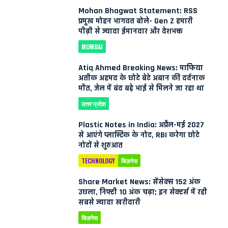
Mohan Bhagwat Statement: RSS
प्रमुख मोहन भागवत बोले- Gen Z हमारी
पीढ़ी से ज्यादा ईमानदार और देशभक्त
MUMBAI
Atiq Ahmed Breaking News: माफिया
अतीक अहमद के छोटे बेटे अबान की दर्दनाक
मौत, जेल में बंद बड़े भाई से मिलने जा रहा था
उत्तर प्रदेश
Plastic Notes in India: अप्रैल-मई 2027
से आएंगे प्लास्टिक के नोट, RBI करेगा छोटे
नोटों से शुरुआत
TECHNOLOGY
बिज़नेस
Share Market News: सेंसेक्स 152 अंक
उछला, निफ्टी 10 अंक चढ़ा; इन सेक्टर्स में रही
सबसे ज्यादा खरीदारी
बिज़नेस