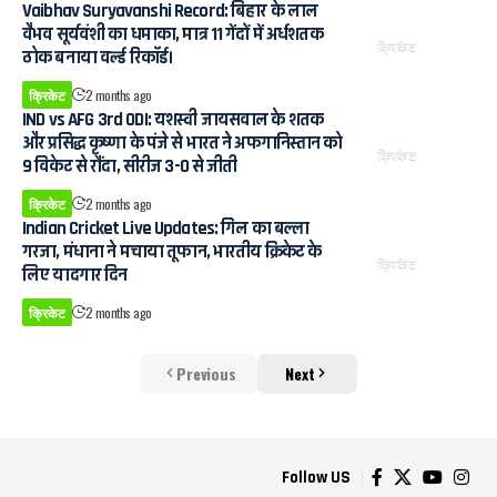
Vaibhav Suryavanshi Record: बिहार के लाल
वैभव सूर्यवंशी का धमाका, मात्र 11 गेंदों में अर्धशतक
क्रिकेट
ठोक बनाया वर्ल्ड रिकॉर्ड।
क्रिकेट
2 months ago
IND vs AFG 3rd ODI: यशस्वी जायसवाल के शतक
और प्रसिद्ध कृष्णा के पंजे से भारत ने अफगानिस्तान को
क्रिकेट
9 विकेट से रौंदा, सीरीज 3-0 से जीती
क्रिकेट
2 months ago
Indian Cricket Live Updates: गिल का बल्ला
गरजा, मंधाना ने मचाया तूफान, भारतीय क्रिकेट के
क्रिकेट
लिए यादगार दिन
क्रिकेट
2 months ago
Previous
Next
Follow US