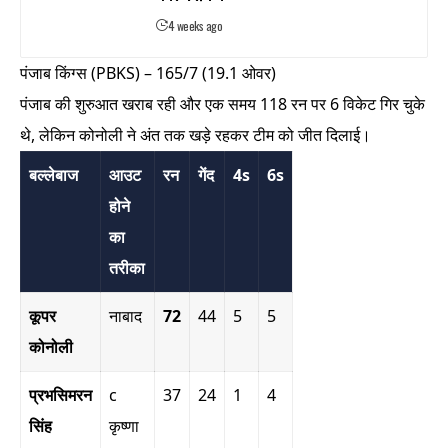
4 weeks ago
पंजाब किंग्स (PBKS) – 165/7 (19.1 ओवर)
पंजाब की शुरुआत खराब रही और एक समय 118 रन पर 6 विकेट गिर चुके
थे, लेकिन कोनोली ने अंत तक खड़े रहकर टीम को जीत दिलाई।
बल्लेबाज
आउट
रन
गेंद
4s
6s
होने
का
तरीका
कूपर
नाबाद
72
44
5
5
कोनोली
प्रभसिमरन
c
37
24
1
4
सिंह
कृष्णा