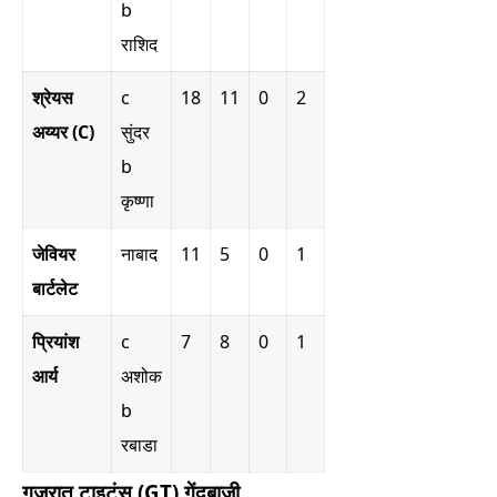
b
राशिद
श्रेयस
c
18
11
0
2
अय्यर (C)
सुंदर
b
कृष्णा
जेवियर
नाबाद
11
5
0
1
बार्टलेट
प्रियांश
c
7
8
0
1
आर्य
अशोक
b
रबाडा
गुजरात टाइटंस (GT) गेंदबाजी