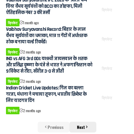
विनर वैभव सूर्यवंशी को BCCI का तोहफा, मिली
क्रिकेट
ऐतिहासिक नंबर 3 की जर्सी
क्रिकेट
1 month ago
Vaibhav Suryavanshi Record: बिहार के लाल
वैभव सूर्यवंशी का धमाका, मात्र 11 गेंदों में अर्धशतक
क्रिकेट
ठोक बनाया वर्ल्ड रिकॉर्ड।
क्रिकेट
2 months ago
IND vs AFG 3rd ODI: यशस्वी जायसवाल के शतक
और प्रसिद्ध कृष्णा के पंजे से भारत ने अफगानिस्तान को
क्रिकेट
9 विकेट से रौंदा, सीरीज 3-0 से जीती
क्रिकेट
2 months ago
Indian Cricket Live Updates: गिल का बल्ला
गरजा, मंधाना ने मचाया तूफान, भारतीय क्रिकेट के
क्रिकेट
लिए यादगार दिन
क्रिकेट
2 months ago
Previous
Next