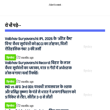
- Advertisement -
ये भी पढ़े--
Vaibhav Suryavanshi: IPL 2026 के ‘ऑरेंज कैप’
विनर वैभव सूर्यवंशी को BCCI का तोहफा, मिली
क्रिकेट
ऐतिहासिक नंबर 3 की जर्सी
क्रिकेट
2 months ago
Vaibhav Suryavanshi Record: बिहार के लाल
वैभव सूर्यवंशी का धमाका, मात्र 11 गेंदों में अर्धशतक
क्रिकेट
ठोक बनाया वर्ल्ड रिकॉर्ड।
क्रिकेट
2 months ago
IND vs AFG 3rd ODI: यशस्वी जायसवाल के शतक
और प्रसिद्ध कृष्णा के पंजे से भारत ने अफगानिस्तान को
क्रिकेट
9 विकेट से रौंदा, सीरीज 3-0 से जीती
क्रिकेट
2 months ago