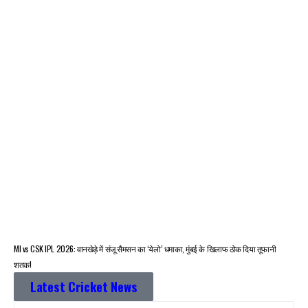
MI vs CSK IPL 2026: वानखेड़े में संजू सैमसन का ‘येलो’ धमाका, मुंबई के खिलाफ ठोक दिया तूफानी
शतक!
Latest Cricket News