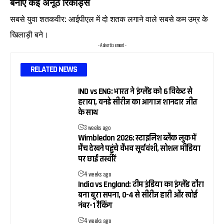
बनाए कई अनूठे रिकॉर्ड्स
सबसे युवा शतकवीर: आईपीएल में दो शतक लगाने वाले सबसे कम उम्र के
खिलाड़ी बने।
- Advertisement -
RELATED NEWS
IND vs ENG: भारत ने इंग्लैंड को 6 विकेट से
हराया, वनडे सीरीज का आगाज शानदार जीत
के साथ
3 weeks ago
Wimbledon 2026: स्टाइलिश ब्लैक लुक में
मैच देखने पहुंचे वैभव सूर्यवंशी, सोशल मीडिया
पर छाईं तस्वीरें
4 weeks ago
India vs England: टीम इंडिया का इंग्लैंड दौरा
बना बुरा सपना, 0-4 से सीरीज हारी और खोई
नंबर-1 रैंकिंग
4 weeks ago