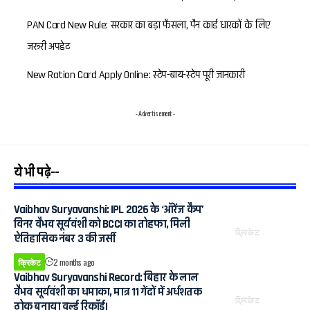
PAN Card New Rule: सरकार का बड़ा फैसला, पैन कार्ड धारकों के लिए
जरूरी अपडेट
New Ration Card Apply Online: स्टेप-बाय-स्टेप पूरी जानकारी
- Advertisement -
ये भी पढ़े--
Vaibhav Suryavanshi: IPL 2026 के ‘ऑरेंज कैप’
विनर वैभव सूर्यवंशी को BCCI का तोहफा, मिली
क्रिकेट
ऐतिहासिक नंबर 3 की जर्सी
क्रिकेट
2 months ago
Vaibhav Suryavanshi Record: बिहार के लाल
वैभव सूर्यवंशी का धमाका, मात्र 11 गेंदों में अर्धशतक
क्रिकेट
ठोक बनाया वर्ल्ड रिकॉर्ड।