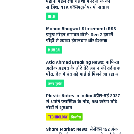
महीनों पहले रची गई थी पेपर लीक की
साजिश, NTA एक्सपर्ट्स पर भी सवाल
DELHI
Mohan Bhagwat Statement: RSS
प्रमुख मोहन भागवत बोले- Gen Z हमारी
पीढ़ी से ज्यादा ईमानदार और देशभक्त
MUMBAI
Atiq Ahmed Breaking News: माफिया
अतीक अहमद के छोटे बेटे अबान की दर्दनाक
मौत, जेल में बंद बड़े भाई से मिलने जा रहा था
उत्तर प्रदेश
Plastic Notes in India: अप्रैल-मई 2027
से आएंगे प्लास्टिक के नोट, RBI करेगा छोटे
नोटों से शुरुआत
TECHNOLOGY
बिज़नेस
Share Market News: सेंसेक्स 152 अंक