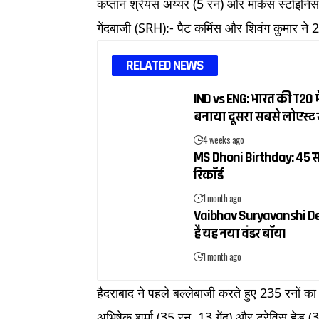
कप्तान श्रेयस अय्यर (5 रन) और मार्कस स्टोइनि
गेंदबाजी (SRH):- पैट कमिंस और शिवंग कुमार ने
RELATED NEWS
IND vs ENG: भारत की T20 में
बनाया दूसरा सबसे लोएस्ट 
4 weeks ago
MS Dhoni Birthday: 45 सा
रिकॉर्ड
1 month ago
Vaibhav Suryavanshi Debut:
है यह नया वंडर बॉय।
1 month ago
हैदराबाद ने पहले बल्लेबाजी करते हुए 235 रनों 
अभिषेक शर्मा (35 रन, 13 गेंद) और ट्रेविस हेड (