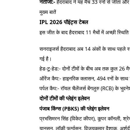
नतीजा:-
हैदराबाद ने यह मैच 33 रनों से जीता और 
मुख्य बातें
IPL 2026 पॉइंट्स टेबल
इस जीत के बाद हैदराबाद 11 मैचों में अच्छी स्थिति म
सनराइजर्स हैदराबाद अब 14 अंकों के साथ पहले स
गई है।
हेड-टू-हेड:- दोनों टीमों के बीच अब तक कुल 26 मैच 
ऑरेंज कैप:- हाइनरिक क्लासन, 494 रनों के साथ इ
पर्पल कैप:- रॉयल चैलेंजर्स बेंगलुरु (RCB) के भुवन
दोनों टीमों की प्लेइंग इलेवन
पंजाब किंग्स (PBKS) की प्लेइंग इलेवन
प्रभसिमरन सिंह (विकेट कीपर), कूपर कॉनली, श्रेयस 
यानसन, लॉकी फर्ग्युसन, विजयकुमार वैशाक, अर्श