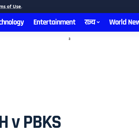
ms of Use
.
chnology
Entertainment
राज्य
World Ne
a
H v PBKS