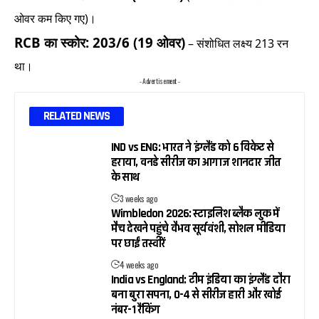
ओवर कम किए गए)।
RCB का स्कोर: 203/6 (19 ओवर)
– संशोधित लक्ष्य 213 रन
था।
- Advertisement -
RELATED NEWS
IND vs ENG: भारत ने इंग्लैंड को 6 विकेट से
हराया, वनडे सीरीज का आगाज शानदार जीत
के साथ
3 weeks ago
Wimbledon 2026: स्टाइलिश ब्लैक लुक में
मैच देखने पहुंचे वैभव सूर्यवंशी, सोशल मीडिया
पर छाईं तस्वीरें
4 weeks ago
India vs England: टीम इंडिया का इंग्लैंड दौरा
बना बुरा सपना, 0-4 से सीरीज हारी और खोई
नंबर-1 रैंकिंग