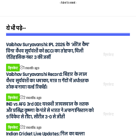
- Advertisement -
ये भी पढ़े--
Vaibhav Suryavanshi: IPL 2026 के ‘ऑरेंज कैप’
विनर वैभव सूर्यवंशी को BCCI का तोहफा, मिली
क्रिकेट
ऐतिहासिक नंबर 3 की जर्सी
क्रिकेट
1 month ago
Vaibhav Suryavanshi Record: बिहार के लाल
वैभव सूर्यवंशी का धमाका, मात्र 11 गेंदों में अर्धशतक
क्रिकेट
ठोक बनाया वर्ल्ड रिकॉर्ड।
क्रिकेट
2 months ago
IND vs AFG 3rd ODI: यशस्वी जायसवाल के शतक
और प्रसिद्ध कृष्णा के पंजे से भारत ने अफगानिस्तान को
क्रिकेट
9 विकेट से रौंदा, सीरीज 3-0 से जीती
क्रिकेट
2 months ago
Indian Cricket Live Updates: गिल का बल्ला