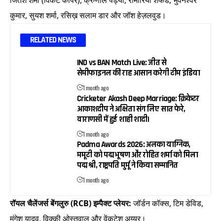
जितेश शर्मा (विकेट कीपर), क्रुणाल पंंड्या, रोमारियो शेफर्ड, भुवनेश्वर
कुमार, सुयश शर्मा, रसिख़ सलाम डार और जॉश हेज़लवुड।
RELATED NEWS
IND vs BAN Match Live: जीत से
सेमीफाइनल की राह आसान करेगी टीम इंडिया
1 month ago
Cricketer Akash Deep Marriage: क्रिकेटर
आकाशदीप ने अक्षिता संग लिए सात फेरे,
वाराणसी में हुई शाही शादी।
1 month ago
Padma Awards 2026: अलका याग्निक,
ममूटी को पद्म भूषण और रोहित शर्मा को मिला
पद्म श्री, राष्ट्रपति मुर्मू ने किया सम्मानित
1 month ago
रॉयल चैलेंजर्स बेंगलुरु (RCB) इम्पैक्ट प्लेयर:
जॉर्डन कॉक्स, टिम डेविड,
मंगेश यादव, विक्की ओस्तवाल और वेंकटेश अय्यर।